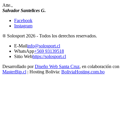
Atte.,
Salvador Santelices G.
Facebook
Instagram
®
Solosport
2026 -
Todos los derechos reservados.
E-Mail
info@solosport.cl
WhatsApp
+569 93139518
Sitio Web
https://solosport.cl
Desarrollado por
Diseño Web Santa Cruz
, en colaboración con
MasterBip.cl
Hosting Bolivia:
BoliviaHosting.com.bo
|